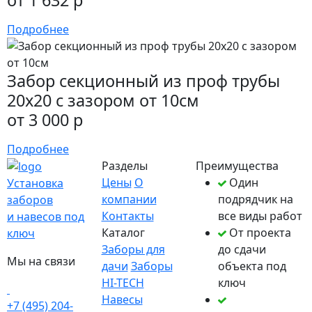
Подробнее
Забор секционный из проф трубы
20х20 с зазором от 10см
от 3 000 р
Подробнее
Разделы
Преимущества
Цены
О
Один
Установка
компании
подрядчик на
заборов
Контакты
все виды работ
и навесов под
Каталог
От проекта
ключ
Заборы для
до сдачи
Мы на связи
дачи
Заборы
объекта под
HI-TECH
ключ
Навесы
+7 (495) 204-